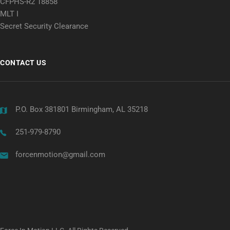
CFPHS-R2 18858
MLT I
Secret Security Clearance
CONTACT US
P.O. Box 381801 Birmingham, AL 35218
251-979-8790
forcenmotion@gmail.com