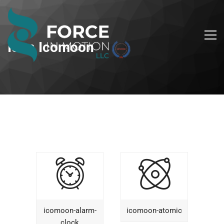
Icon Icomoon
icomoon-alarm-
icomoon-atomic
clock